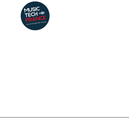
By
Mathil