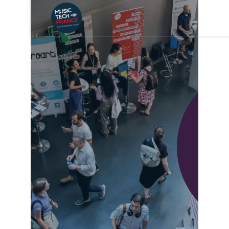
RÉSERVEZ
VOTRE STAND
GRATUIT –
FORUM
ENTREPRENDRE
DANS LA
CULTURE