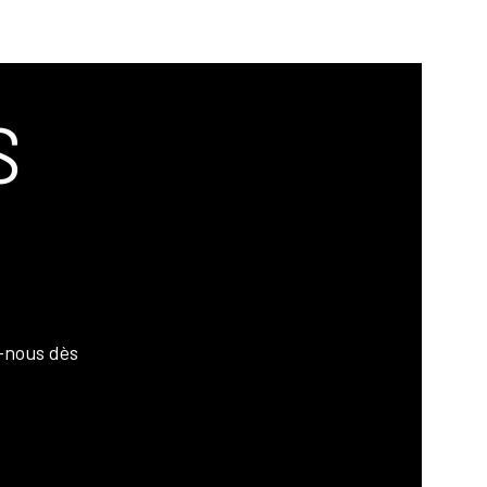
S
-nous dès