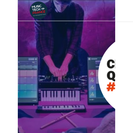
MEET-UP
104FACTORY |
MUSIQUE,
TECHNOLOGIE
ET INNOVATION