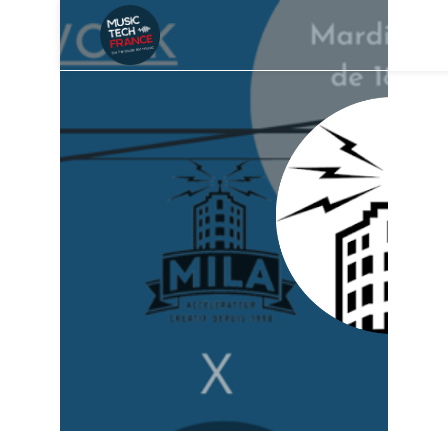
AFTERWORK
MILA X MUSIC
TECH FRANCE